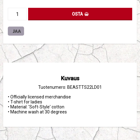
OSTA
JAA
Kuvaus
Tuotenumero: BEASTTS22LD01
• Officially licensed merchandise

• T-shirt for ladies

• Material: 'Soft-Style' cotton

• Machine wash at 30 degrees