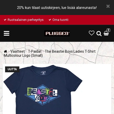
20% kun tilaat uutiskirjeen, lue lisää alareunasta!
Ruotsalainen perheyritys
Oma tuonti
0
Vaatteet
T-Paidat
The Beastie Boys Ladies T-Shirt:
Multicolour Logo (Small)
UUTTA