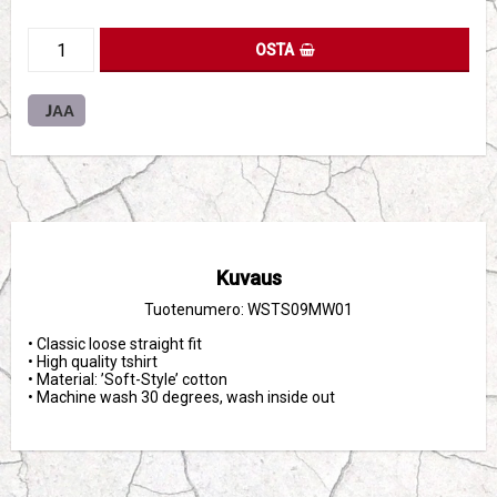
OSTA
JAA
Kuvaus
Tuotenumero: WSTS09MW01
• Classic loose straight fit

• High quality tshirt 

• Material: ’Soft-Style’ cotton

• Machine wash 30 degrees, wash inside out