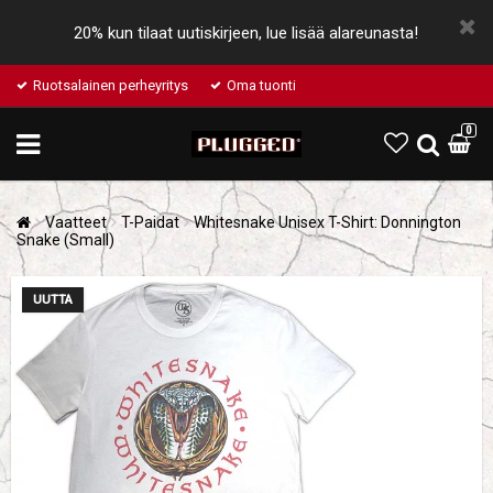
20% kun tilaat uutiskirjeen, lue lisää alareunasta!
Ruotsalainen perheyritys
Oma tuonti
0
Vaatteet
T-Paidat
Whitesnake Unisex T-Shirt: Donnington
Snake (Small)
UUTTA