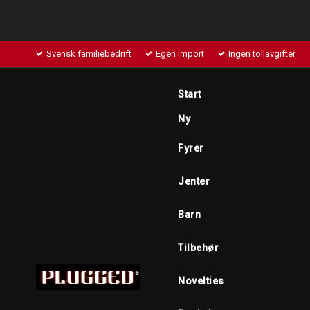
Svensk familiebedrift
Egen import
Ingen tollavgifter
Start
Ny
Fyrer
Jenter
Barn
Tilbehør
Novelties