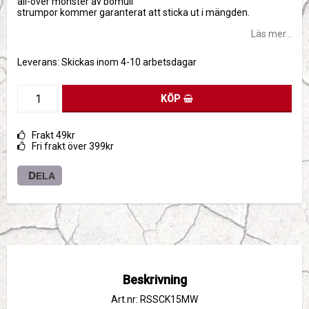
all-over mönster av bomull
strumpor kommer garanterat att sticka ut i mängden.
Läs mer...
Leverans:
Skickas inom 4-10 arbetsdagar
KÖP
Frakt 49kr
Fri frakt över 399kr
DELA
Beskrivning
Art.nr: RSSCK15MW