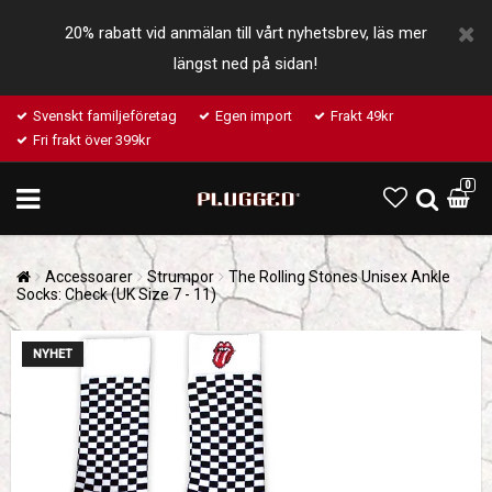
20% rabatt vid anmälan till vårt nyhetsbrev, läs mer
längst ned på sidan!
Svenskt familjeföretag
Egen import
Frakt 49kr
Fri frakt över 399kr
0
Accessoarer
Strumpor
The Rolling Stones Unisex Ankle
Socks: Check (UK Size 7 - 11)
NYHET