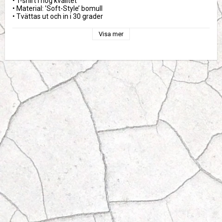
• T-shirt i hög kvalitet

• Material: ’Soft-Style’ bomull

• Tvättas ut och in i 30 grader
Visa mer