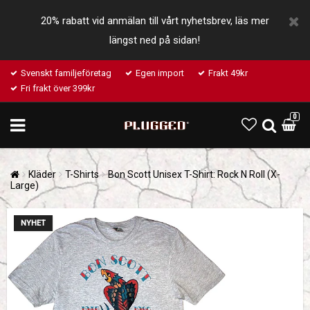
20% rabatt vid anmälan till vårt nyhetsbrev, läs mer
längst ned på sidan!
Svenskt familjeföretag
Egen import
Frakt 49kr
Fri frakt över 399kr
0
Kläder
T-Shirts
Bon Scott Unisex T-Shirt: Rock N Roll (X-
Large)
NYHET