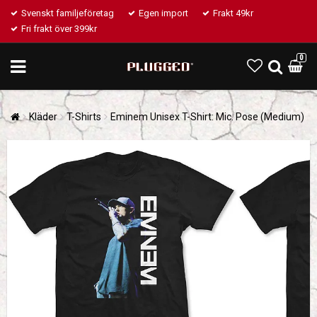
Svenskt familjeföretag
Egen import
Frakt 49kr
Fri frakt över 399kr
0
Kläder
T-Shirts
Eminem Unisex T-Shirt: Mic. Pose (Medium)