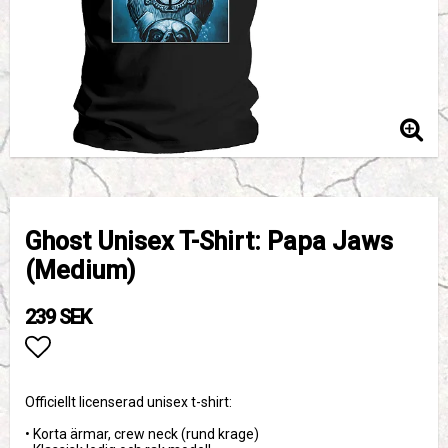
Ghost Unisex T-Shirt: Papa Jaws
(Medium)
239 SEK
Lägg till i favoritlistan
Officiellt licenserad unisex t-shirt:
• Korta ärmar, crew neck (rund krage)