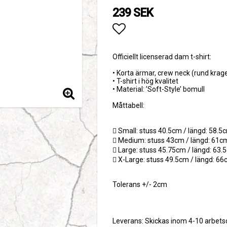
239 SEK
Lägg till i favoritlis
Officiellt licenserad dam t-shirt:
• Korta ärmar, crew neck (rund krag
• T-shirt i hög kvalitet
• Material: ’Soft-Style’ bomull
Måttabell:
 Small: stuss 40.5cm / längd: 58.5
 Medium: stuss 43cm / längd: 61c
 Large: stuss 45.75cm / längd: 63
 X-Large: stuss 49.5cm / längd: 6
Tolerans +/- 2cm
Leverans:
Skickas inom 4-10 arbet