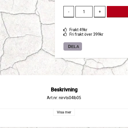
-
+
Frakt 49kr
Fri frakt över 399kr
DELA
Beskrivning
Art.nr: nirvts04lb05
Visa mer