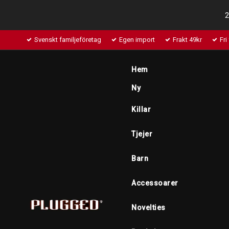
2
Svenskt familjeföretag
Egen import
Frakt 49kr
Fri
Hem
Ny
Killar
Tjejer
Barn
Accessoarer
Novelties