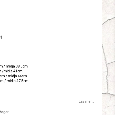
tan
e)
cm / midja 38.5cm
m /midja 41cm
.5cm / midja 44cm
6cm / midja 47.5cm
Läs mer...
sdagar