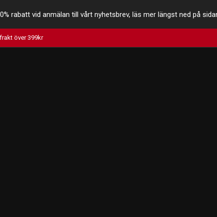
0% rabatt vid anmälan till vårt nyhetsbrev, läs mer längst ned på sida
 frakt över 399kr