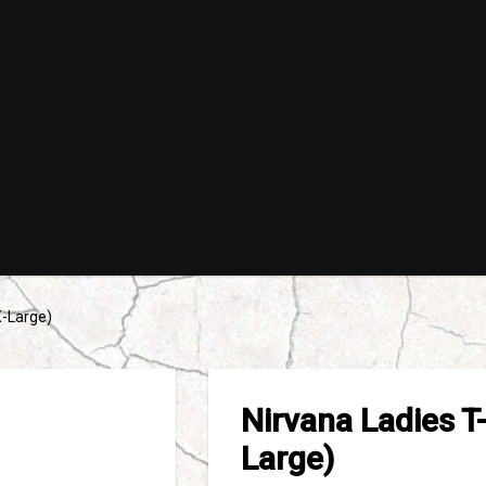
X-Large)
Nirvana Ladies T-
Large)