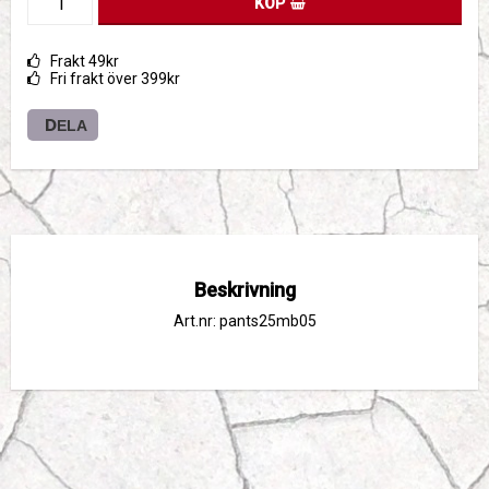
KÖP
Frakt 49kr
Fri frakt över 399kr
DELA
Beskrivning
Art.nr: pants25mb05