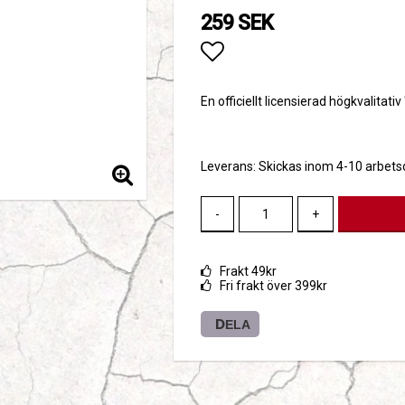
259 SEK
Lägg till i favoritlis
En officiellt licensierad högkvalitativ
Leverans:
Skickas inom 4-10 arbet
-
+
Frakt 49kr
Fri frakt över 399kr
DELA