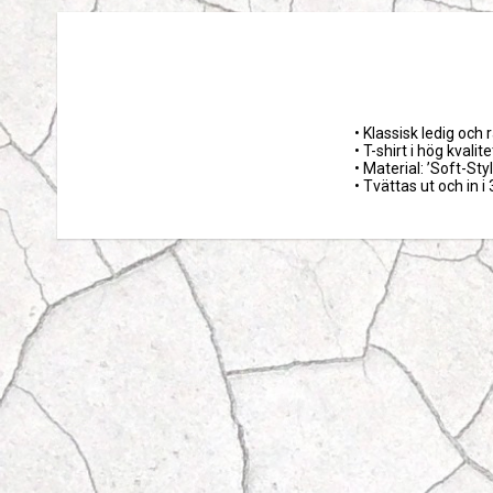
• Klassisk ledig och 
• T-shirt i hög kvalitet
• Material: ’Soft-Styl
• Tvättas ut och in i