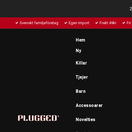
2
Svenskt familjeföretag
Egen import
Frakt 49kr
Fri
Hem
Ny
Killar
Tjejer
Barn
Accessoarer
Novelties