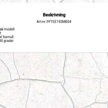
Beskrivning
Art.nr: PFTEE192MB04
rak modell



e’ bomull

 30 grader