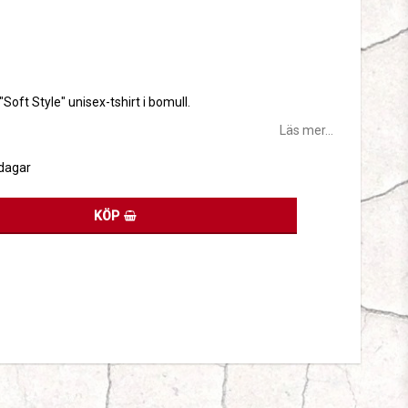
tan
 "Soft Style" unisex-tshirt i bomull.
Läs mer...
sdagar
KÖP