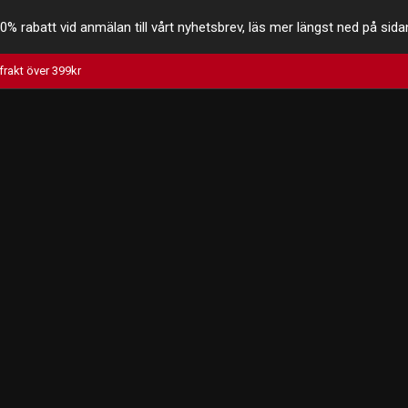
0% rabatt vid anmälan till vårt nyhetsbrev, läs mer längst ned på sida
 frakt över 399kr