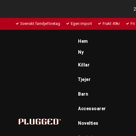
2
Svenskt familjeföretag
Egen import
Frakt 49kr
Fri
Hem
Ny
Killar
Tjejer
Barn
Accessoarer
Novelties