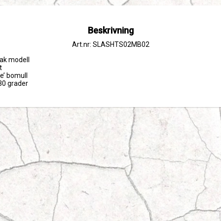
Beskrivning
Art.nr: SLASHTS02MB02
rak modell



e’ bomull

 30 grader