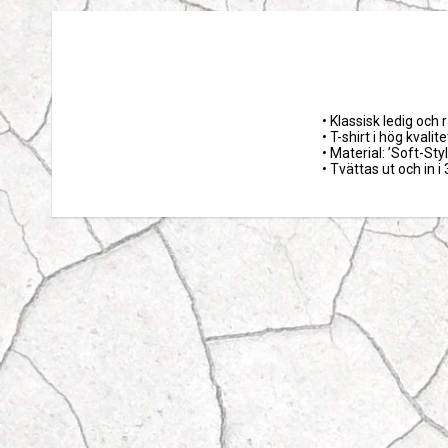
• Klassisk ledig och 
• T-shirt i hög kvalitet
• Material: ’Soft-Styl
• Tvättas ut och in i