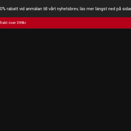
0% rabatt vid anmälan till vårt nyhetsbrev, läs mer längst ned på sida
 frakt över 399kr