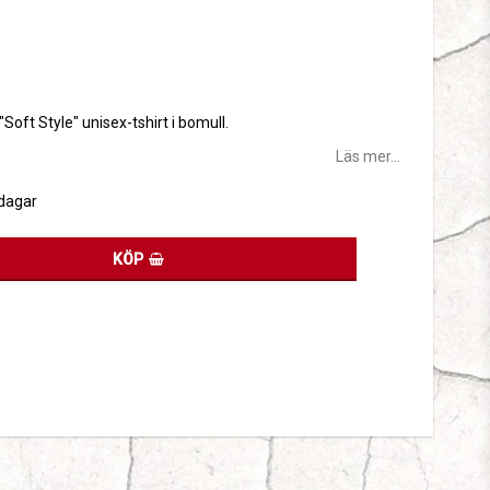
tan
 "Soft Style" unisex-tshirt i bomull.
Läs mer...
sdagar
KÖP