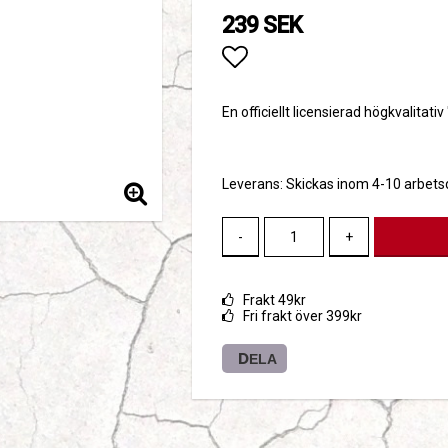
239 SEK
Lägg till i favoritlis
En officiellt licensierad högkvalitativ
Leverans:
Skickas inom 4-10 arbet
-
+
Frakt 49kr
Fri frakt över 399kr
DELA