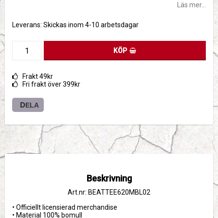
Läs mer...
Leverans:
Skickas inom 4-10 arbetsdagar
KÖP
Frakt 49kr
Fri frakt över 399kr
DELA
Beskrivning
Art.nr: BEATTEE620MBL02
• Officiellt licensierad merchandise

• Material 100% bomull
