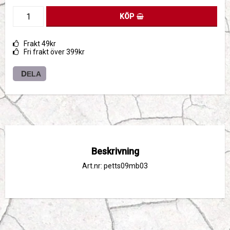
KÖP
Frakt 49kr
Fri frakt över 399kr
DELA
Beskrivning
Art.nr: petts09mb03