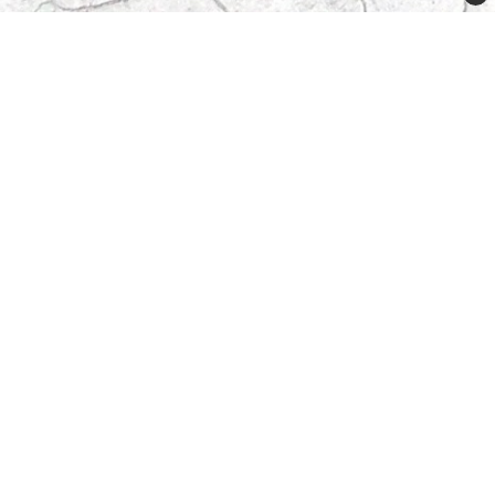
Plugged Sweden AB
Lövdalsv. 21A
132 41 Saltsjö-Boo
order@plugged.se
08-31 91 15