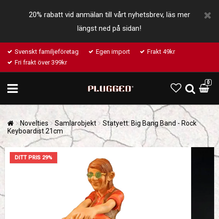
20% rabatt vid anmälan till vårt nyhetsbrev, läs mer
längst ned på sidan!
Svenskt familjeföretag
Egen import
Frakt 49kr
Fri frakt över 399kr
0
Novelties
Samlarobjekt
Statyett: Big Bang Band - Rock
Keyboardist 21cm
DITT PRIS 29%