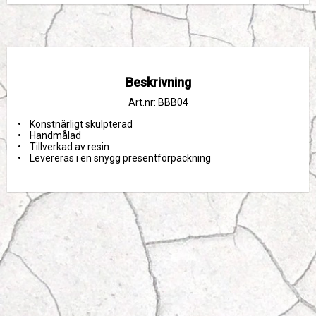
Beskrivning
Art.nr: BBB04
•    Konstnärligt skulpterad
•    Handmålad
•    Tillverkad av resin
•    Levereras i en snygg presentförpackning