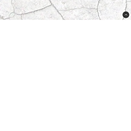
Plugged Sweden AB
Lövdalsv. 21A