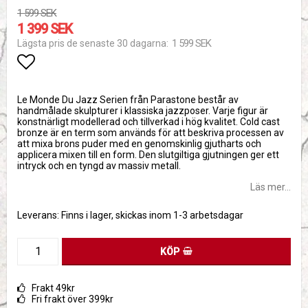
1 599 SEK
1 399 SEK
1 599 SEK
Lägsta pris de senaste 30 dagarna
Lägg till i favoritlistan
Le Monde Du Jazz Serien från Parastone består av
handmålade skulpturer i klassiska jazzposer. Varje figur är
konstnärligt modellerad och tillverkad i hög kvalitet. Cold cast
bronze är en term som används för att beskriva processen av
att mixa brons puder med en genomskinlig gjutharts och
applicera mixen till en form. Den slutgiltiga gjutningen ger ett
intryck och en tyngd av massiv metall.
Läs mer...
Leverans:
Finns i lager, skickas inom 1-3 arbetsdagar
KÖP
Frakt 49kr
Fri frakt över 399kr