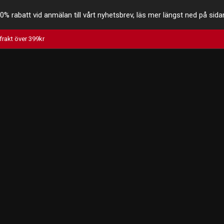
0% rabatt vid anmälan till vårt nyhetsbrev, läs mer längst ned på sida
 frakt över 399kr