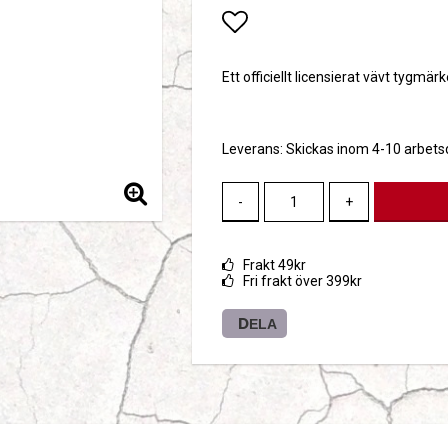
Lägg till i favoritlis
Ett officiellt licensierat vävt tygmärk
Leverans:
Skickas inom 4-10 arbet
-
+
Frakt 49kr
Fri frakt över 399kr
DELA