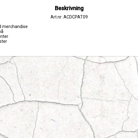
Beskrivning
Art.nr: ACDCPAT09
rad merchandise

å

nter

ster