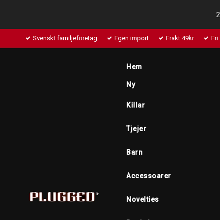
2
Svenskt familjeföretag
Egen import
Frakt 49kr
Fri
Hem
Ny
Killar
Tjejer
Barn
Accessoarer
Novelties