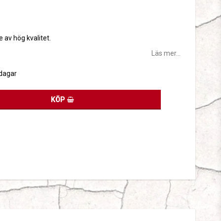
tan
e av hög kvalitet.
Läs mer...
sdagar
KÖP