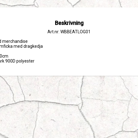
Beskrivning
Art.nr: WBBEATLOG01
rad merchandise

mficka med dragkedja

10cm

tark 900D polyester