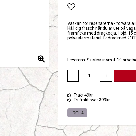
Lägg till i favoritlis
Väskan för resenärerna - förvara all
Håll dig fräsch när du är ute på vä
framficka med dragkedja. Höjd: 15 c
polyestermaterial. Fodrad med 210D
Leverans:
Skickas inom 4-10 arbet
-
+
Frakt 49kr
Fri frakt över 399kr
DELA