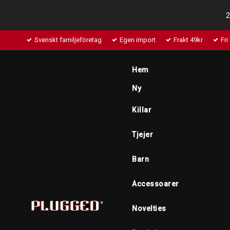
2
Svenskt familjeföretag
Egen import
Frakt 49kr
Fri
Hem
Ny
Killar
Tjejer
Barn
Accessoarer
Novelties