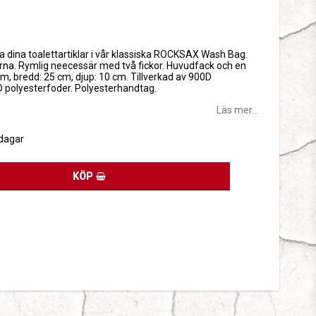
tan
a dina toalettartiklar i vår klassiska ROCKSAX Wash Bag.
garna. Rymlig neecessär med två fickor. Huvudfack och en
m, bredd: 25 cm, djup: 10 cm. Tillverkad av 900D
 polyesterfoder. Polyesterhandtag.
Läs mer...
sdagar
KÖP