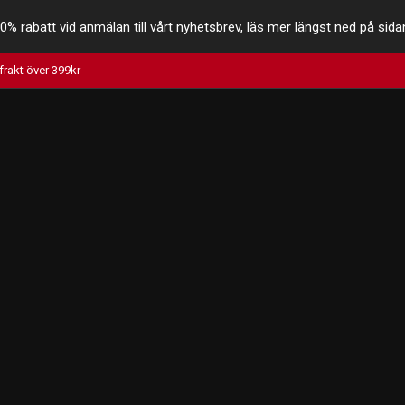
0% rabatt vid anmälan till vårt nyhetsbrev, läs mer längst ned på sida
 frakt över 399kr