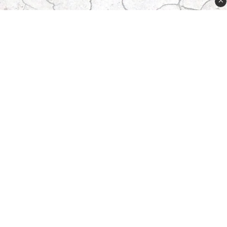
Plugged Sweden AB
Lövdalsv. 21A
132 41 Saltsjö-Boo
order@plugged.se
08-31 91 15
556625-8611