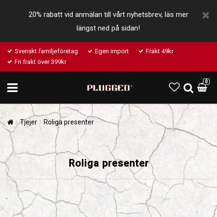
20% rabatt vid anmälan till vårt nyhetsbrev, läs mer
längst ned på sidan!
Svenskt familjeföretag
Egen import
Frakt 49kr
Fri frakt över 399kr
0
Tjejer
Roliga presenter
Roliga presenter