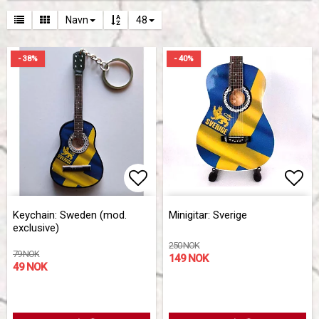
Navn
48
- 38%
- 40%
Add to list of favorites
Add 
Keychain: Sweden (mod.
Minigitar: Sverige
exclusive)
250 NOK
79 NOK
149 NOK
49 NOK