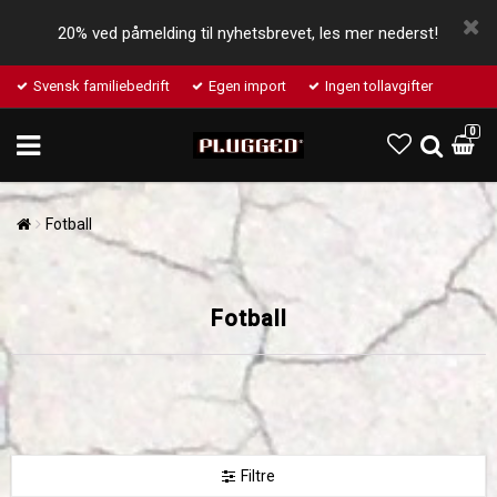
20% ved påmelding til nyhetsbrevet, les mer nederst!
Svensk familiebedrift
Egen import
Ingen tollavgifter
0
Fotball
Fotball
Filtre