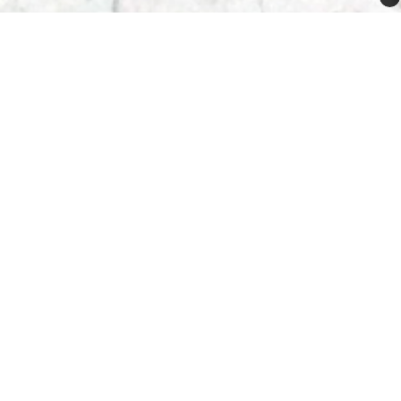
Butikken din
Adressen din
Byen din
email@butikken.no
012 - 345 67 89
556625-8611
Innholdet i bunnseksjonen kan redigeres under
Innhold >
bunnseksjon