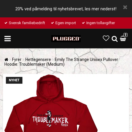
20% ved påmelding til nyhetsbrevet, les mer nederst!
Svensk familiebedrift
Egen import
Ingen tollavgifter
0
Fyrer
Hettegensere
Emily The Strange Unisex Pullover
Hoodie: Troublemaker (Medium)
NYHET