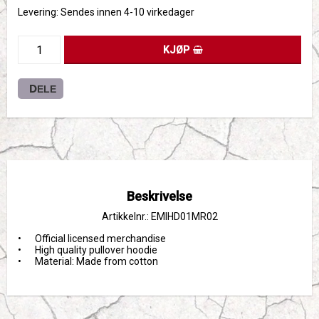
Levering:
Sendes innen 4-10 virkedager
KJØP
DELE
Beskrivelse
Artikkelnr.: EMIHD01MR02
•	Official licensed merchandise

•	High quality pullover hoodie

•	Material: Made from cotton