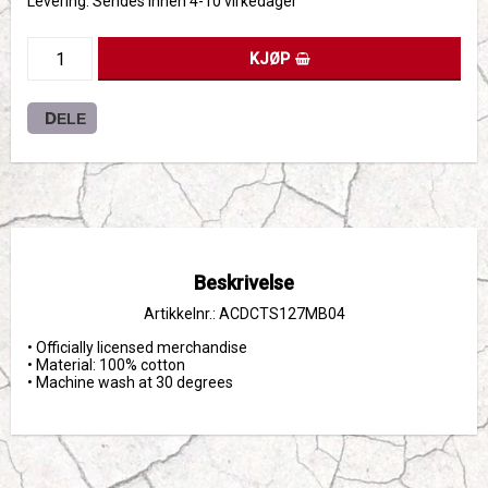
Levering:
Sendes innen 4-10 virkedager
KJØP
DELE
Beskrivelse
Artikkelnr.: ACDCTS127MB04
• Officially licensed merchandise

• Material: 100% cotton

• Machine wash at 30 degrees