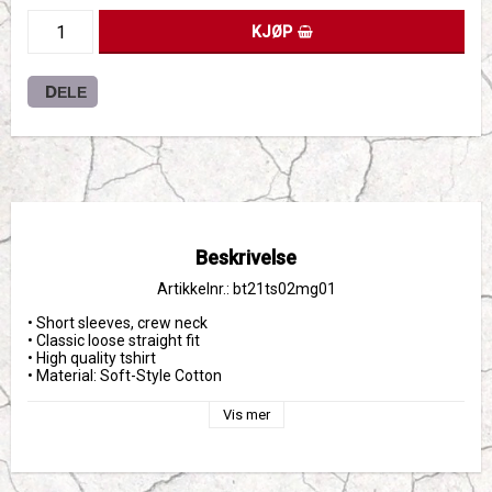
KJØP
DELE
Beskrivelse
Artikkelnr.: bt21ts02mg01
• Short sleeves, crew neck

• Classic loose straight fit

• High quality tshirt 

• Material: Soft-Style Cotton
Vis mer