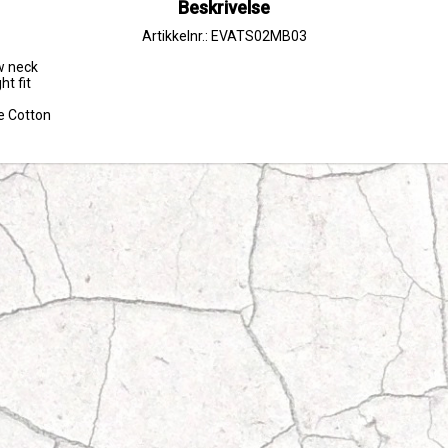
Beskrivelse
Artikkelnr.: EVATS02MB03
w neck

t fit

le Cotton