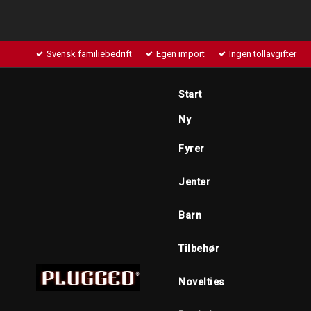
Svensk familiebedrift
Egen import
Ingen tollavgifter
Start
Ny
Fyrer
Jenter
Barn
Tilbehør
Novelties