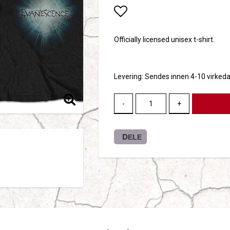
Add to list of favori
Officially licensed unisex t-shirt.
Levering:
Sendes innen 4-10 virked
-
+
DELE