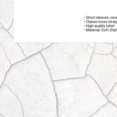
• Short sleeves, cre
• Classic loose straigh
• High quality tshirt 

• Material: Soft-Sty