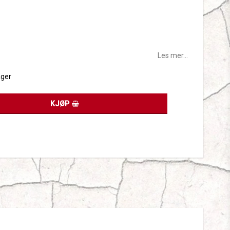
tes
Les mer...
ager
KJØP