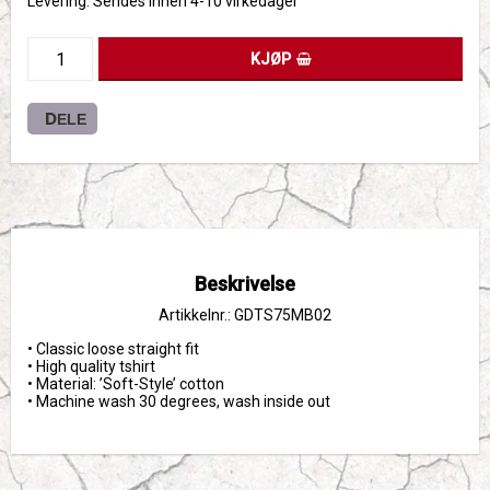
Levering:
Sendes innen 4-10 virkedager
KJØP
DELE
Beskrivelse
Artikkelnr.: GDTS75MB02
• Classic loose straight fit

• High quality tshirt 

• Material: ’Soft-Style’ cotton

• Machine wash 30 degrees, wash inside out