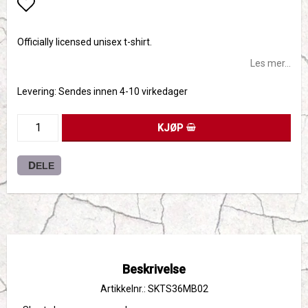
Add to list of favorites
Officially licensed unisex t-shirt.
Les mer...
Levering:
Sendes innen 4-10 virkedager
KJØP
DELE
Beskrivelse
Artikkelnr.: SKTS36MB02