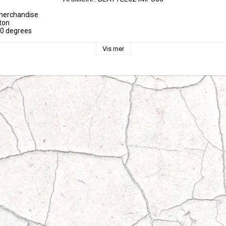
 merchandise

ton

30 degrees
Vis mer