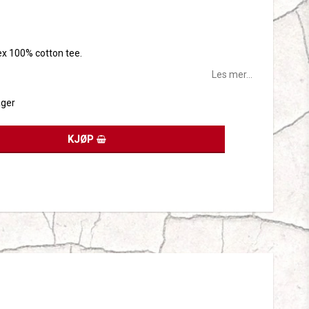
tes
sex 100% cotton tee.
Les mer...
ager
KJØP