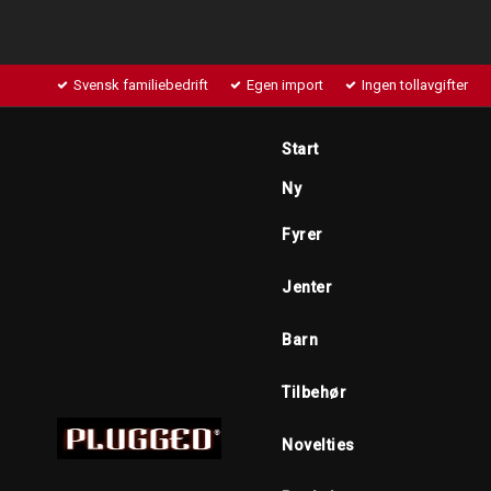
Svensk familiebedrift
Egen import
Ingen tollavgifter
Start
Ny
Fyrer
Jenter
Barn
Tilbehør
Novelties