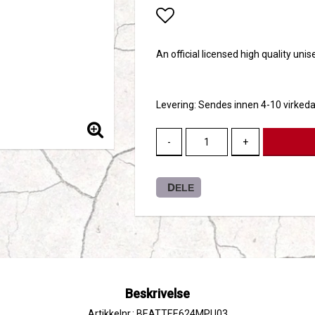
Add to list of favori
An official licensed high quality uni
Levering:
Sendes innen 4-10 virked
-
+
DELE
Beskrivelse
Artikkelnr.: BEATTEE624MPU03