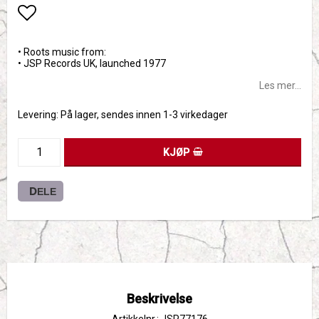
Add to list of favorites
• Roots music from:
• JSP Records UK, launched 1977
Les mer...
Levering:
På lager, sendes innen 1-3 virkedager
KJØP
DELE
Beskrivelse
Artikkelnr.: JSP77176