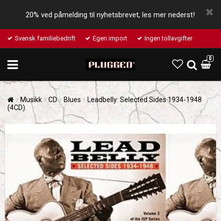
20% ved påmelding til nyhetsbrevet, les mer nederst!
Svensk familiebedrift
Egen import
Ingen tollavgifter
0
Musikk
CD
Blues
Leadbelly: Selected Sides 1934-1948
(4CD)