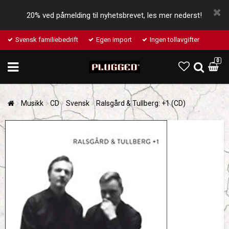
20% ved påmelding til nyhetsbrevet, les mer nederst!
Svensk familiebedrift
Egen import
Ingen tollavgifter
0
Musikk
CD
Svensk
Ralsgård & Tullberg: +1 (CD)