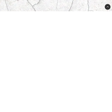
Butikken din
Adressen din
Byen din
email@butikken.no
012 - 345 67 89
556625-8611